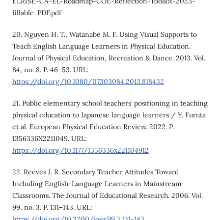
ELRISE-CA-EL-Roadmap-COE-Reflection-Toolkit-2023-
fillable-PDF.pdf
20. Nguyen H. T., Watanabe M. F. Using Visual Supports to
Teach English Language Learners in Physical Education.
Journal of Physical Education, Recreation & Dance. 2013. Vol.
84, no. 8. P. 46–53. URL:
https://doi.org/10.1080/07303084.2013.818432
21. Public elementary school teachers’ positioning in teaching
physical education to Japanese language learners / Y. Furuta
et al. European Physical Education Review. 2022. P.
1356336X2211049. URL:
https://doi.org/10.1177/1356336x221104912
22. Reeves J. R. Secondary Teacher Attitudes Toward
Including English-Language Learners in Mainstream
Classrooms. The Journal of Educational Research. 2006. Vol.
99, no. 3. P. 131–143. URL:
https://doi.org/10.3200/joer.99.3.131-143