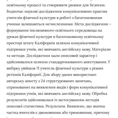
освітньому процесі та створювати ризики для безпеки.
Водночас наукові дослідження комунікативних практик
учителів фізичної культури в роботі з багатомовними
учнями залишаються нечисленними. Мета дослідження –
формування інклюзивного освітнього середовища на
уроках фізичної культури в багатомовному освітньому
просторі штату Каліфорнія шляхом комунікативної
підтримки учнів, які вивчають англійську мову. Матеріали
та методи. Дослідження мало описовий характер і
здійснювалося шляхом стандартизованого анкетування. У
вибірку увійшов 71 учитель фізичної культури з різних
регіонів Каліфорнії. Для збору даних використано
авторську анкету з 24 структурованих запитань,
спрямованих на виявлення видів і форм комунікативної
підтримки учнів, які вивчають англійську мову. Обробка
результатів здійснювалася із застосуванням методів
описової статистики. Результати. Виявлено, що значна
частка вчителів є двомовними або тримовними, причому