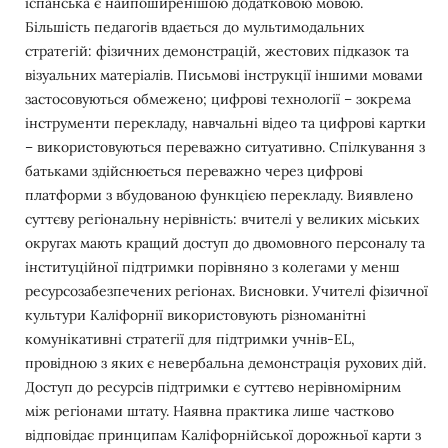
іспанська є найпоширенішою додатковою мовою.
Більшість педагогів вдається до мультимодальних
стратегій: фізичних демонстрацій, жестових підказок та
візуальних матеріалів. Письмові інструкції іншими мовами
застосовуються обмежено; цифрові технології – зокрема
інструменти перекладу, навчальні відео та цифрові картки
– використовуються переважно ситуативно. Спілкування з
батьками здійснюється переважно через цифрові
платформи з вбудованою функцією перекладу. Виявлено
суттєву регіональну нерівність: вчителі у великих міських
округах мають кращий доступ до двомовного персоналу та
інституційної підтримки порівняно з колегами у менш
ресурсозабезпечених регіонах. Висновки. Учителі фізичної
культури Каліфорнії використовують різноманітні
комунікативні стратегії для підтримки учнів-EL,
провідною з яких є невербальна демонстрація рухових дій.
Доступ до ресурсів підтримки є суттєво нерівномірним
між регіонами штату. Наявна практика лише частково
відповідає принципам Каліфорнійської дорожньої карти з