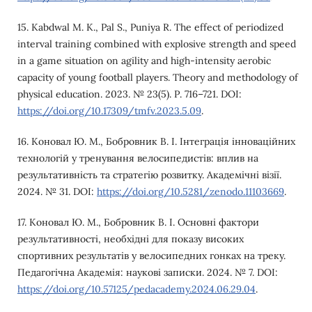
15. Kabdwal M. K., Pal S., Puniya R. The effect of periodized
interval training combined with explosive strength and speed
in a game situation on agility and high-intensity aerobic
capacity of young football players. Theory and methodology of
physical education. 2023. № 23(5). Р. 716–721. DOI:
https://doi.org/10.17309/tmfv.2023.5.09
.
16. Коновал Ю. М., Бобровник В. І. Інтеграція інноваційних
технологій у тренування велосипедистів: вплив на
результативність та стратегію розвитку. Академічні візії.
2024. № 31. DOI:
https://doi.org/10.5281/zenodo.11103669
.
17. Коновал Ю. М., Бобровник В. І. Основні фактори
результативності, необхідні для показу високих
спортивних результатів у велосипедних гонках на треку.
Педагогічна Академія: наукові записки. 2024. № 7. DOI:
https://doi.org/10.57125/pedacademy.2024.06.29.04
.