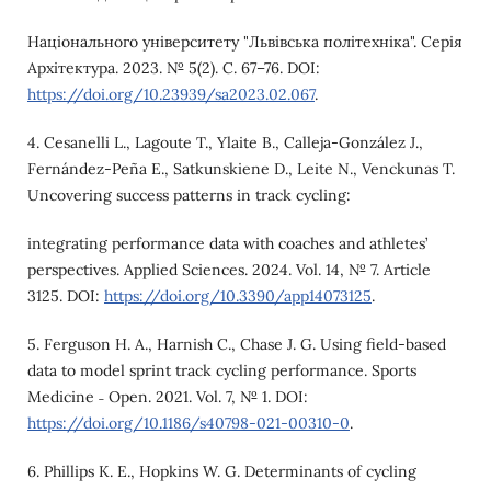
Національного університету "Львівська політехніка". Серія
Архітектура. 2023. № 5(2). С. 67–76. DOI:
https://doi.org/10.23939/sa2023.02.067
.
4. Cesanelli L., Lagoute T., Ylaite B., Calleja-González J.,
Fernández-Peña E., Satkunskiene D., Leite N., Venckunas T.
Uncovering success patterns in track cycling:
integrating performance data with coaches and athletes’
perspectives. Applied Sciences. 2024. Vol. 14, № 7. Article
3125. DOI:
https://doi.org/10.3390/app14073125
.
5. Ferguson H. A., Harnish C., Chase J. G. Using field-based
data to model sprint track cycling performance. Sports
Medicine ˗ Open. 2021. Vol. 7, № 1. DOI:
https://doi.org/10.1186/s40798-021-00310-0
.
6. Phillips K. E., Hopkins W. G. Determinants of cycling