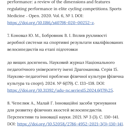
performance: a review of the dimensions and features
regulating performance in elite cycling competitions. Sports
Medicine ˗ Open. 2020. Vol. 6, № 1. DOI:
https://doi.org/10.1186/s40798-020-00252-z
.
7. Коновал Ю. М., Бобровник В. І. Вплив рухливості
аеробної системи на спортивні результати кваліфікованих
велосипедистів на етапі підготовки
до вищих досягнень. Науковий журнал Національного
педагогічного університету імені Драгоманова. Серія 15.
Науково-педагогічні проблеми фізичної культури (фізична
культура та спорт). 2024. № 6(179). С. 133–138. DOI:
https://doi.org/10.31392/udu-nc.series15.2024.6(179).25
.
8. Чепелюк А., Малай Г. Інноваційні засоби тренування
для розвитку фізичних якостей велосипедистів.
Перспективи та інновації науки. 2021. № 3 (3). С. 130–141.
DOI:
https://doi.org/10.52058/2786-4952-2021-3(3)-130-141
.