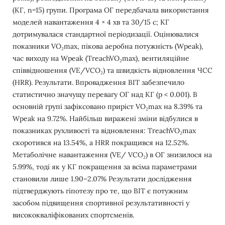
(КГ, n=15) групи. Програма ОГ передбачала використання
моделей навантаження 4 × 4 хв та 30/15 с; КГ
дотримувалася стандартної періодизації. Оцінювалися
показники VO₂max, пікова аеробна потужність (Wpeak),
час виходу на Wpeak (TreachVO₂max), вентиляційне
співвідношення (VE/VCO₂) та швидкість відновлення ЧСС
(HRR). Результати. Впровадження ВІТ забезпечило
статистично значущу перевагу ОГ над КГ (p < 0.001). В
основній групі зафіксовано приріст VO₂max на 8.39% та
Wpeak на 9.72%. Найбільш виражені зміни відбулися в
показниках рухливості та відновлення: TreachVO₂max
скоротився на 13.54%, а HRR покращився на 12.52%.
Метаболічне навантаження (VE/ VCO₂) в ОГ знизилося на
5.99%, тоді як у КГ покращення за всіма параметрами
становили лише 1.90–2.07% Результати дослідження
підтверджують гіпотезу про те, що ВІТ є потужним
засобом підвищення спортивної результативності у
висококваліфікованих спортсменів.