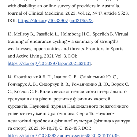
with disability: an online survey of providers in Australia.
Journal of Clinical Medicine. 2023. Vol. 12, № 17. Article 5523.
DOI:
https://doi.org/10.3390/jcm12175523
.
13. McIlroy B., Passfield L., Holmberg H.C., Sperlich B. Virtual
training of endurance cycling – a summary of strengths,
weaknesses, opportunities and threats. Frontiers in Sports
and Active Living. 2021. Vol. 3. DOI:
https://doi.org/10.3389/fspor.2021.631101
.
14. Ягодзінський В. П., Іванов С. В., Слівінський Ю. С.,
Гончарук А. В., Сидорчук В. В., Романченко Д. Ю., Ворок С.
С., Козлов С. В. Вплив високоінтенсивного інтервального
тренування на рівень розвитку фізичних якостей
курсантів. Науковий журнал Національного педагогічного
університету імені Драгоманова. Серія 15. Науково-
педагогічні проблеми фізичної культури (фізична культура
та спорт). 2023. № 11(171). С. 192–195. DOI:
https://doi.org/10.31392/udu-nc.series15.2023.11(171).39
.