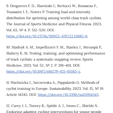
9. Desgorces F. D., Slawinski J., Bertucci W., Rousseau F.,
Toussaint J. F., Noirez P. Training load and intensity
distribution for sprinting among world-class track cyclists.
The Journal of Sports Medicine and Physical Fitness. 2023.
Vol. 63, № 4. Р. 512–520. DOI:
https://doi.org/10.23736/S0022-4707.22.13685-6
.
10. Stadnyk A. M., Impellizzeri F. M., Stanley J., Menaspà P.,
Slattery K. M. Testing, training, and optimising performance
of track cyclists: a systematic mapping review. Sports
Medicine. 2021. Vol. 52, № 2. Р. 391–401. DOI:
https://doi.org/10.1007/s40279-021-01565-z
.
11. Wachnicka J., Jarczewska A., Pappalardo G. Methods of
cyclist training in Europe. Sustainability. 2023. Vol. 15, № 19.
Article 14345. DOI:
https://doi.org/10.3390/su151914345
.
12. Carey J. J., Toovey R., Spittle A. J., Imms C., Shields N.
Exploring adaptive cycling interventions for young people