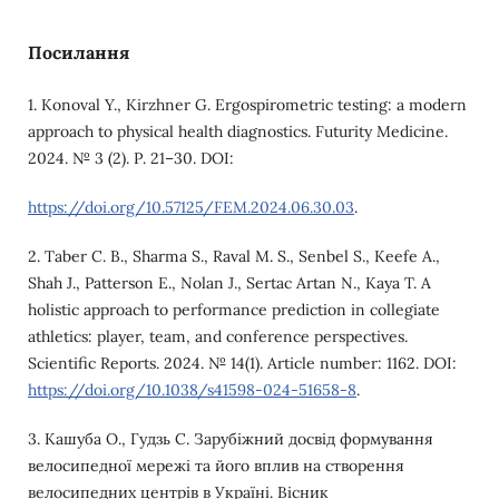
Посилання
1. Konoval Y., Kirzhner G. Ergospirometric testing: a modern
approach to physical health diagnostics. Futurity Medicine.
2024. № 3 (2). Р. 21–30. DOI:
https://doi.org/10.57125/FEM.2024.06.30.03
.
2. Taber C. B., Sharma S., Raval M. S., Senbel S., Keefe A.,
Shah J., Patterson E., Nolan J., Sertac Artan N., Kaya T. A
holistic approach to performance prediction in collegiate
athletics: player, team, and conference perspectives.
Scientific Reports. 2024. № 14(1). Article number: 1162. DOI:
https://doi.org/10.1038/s41598-024-51658-8
.
3. Кашуба О., Гудзь С. Зарубіжний досвід формування
велосипедної мережі та його вплив на створення
велосипедних центрів в Україні. Вісник