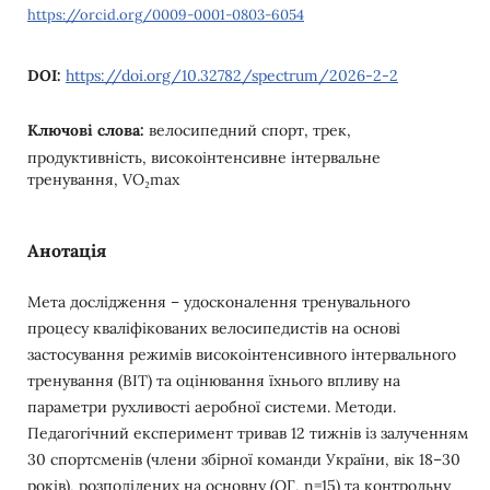
https://orcid.org/0009-0001-0803-6054
DOI:
https://doi.org/10.32782/spectrum/2026-2-2
Ключові слова:
велосипедний спорт, трек,
продуктивність, високоінтенсивне інтервальне
тренування, VO₂max
Анотація
Мета дослідження – удосконалення тренувального
процесу кваліфікованих велосипедистів на основі
застосування режимів високоінтенсивного інтервального
тренування (ВІТ) та оцінювання їхнього впливу на
параметри рухливості аеробної системи. Методи.
Педагогічний експеримент тривав 12 тижнів із залученням
30 спортсменів (члени збірної команди України, вік 18–30
років), розподілених на основну (ОГ, n=15) та контрольну