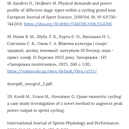
18. Sanders D., Heijboer M. Physical demands and power
profile of different stage types within a cycling grand tour.
European Journal of Sport Science. 2018.Vol. 19, № 6.P.736–
744.DOI:
https://doi.org/10.1080/17461391.2018.1554706
.
19. Mазін В. М., Шуба Л. В., Курта Є. О., Висоцька Н. I.,
Сметанін С. В., Омок Г. А. Фізична культура і спорт:
традиції, досвід, інновації: матеріали III Всеукр. наук.-
практ. конф. 13 березня 2025 року. Запоріжжя : НУ
«Запорізька політехніка», 2025. 260 с. URL:
https://nubip.edu.ua/sites/default/files/u373/
ilovepdf_merged_2.pdf.
20. Kordi M., Evans M., Howatson G. Quasi-isometric cycling:
a case study investigation of a novel method to augment peak
power output in sprint cycling.
International Journal of Sports Physiology and Performance.