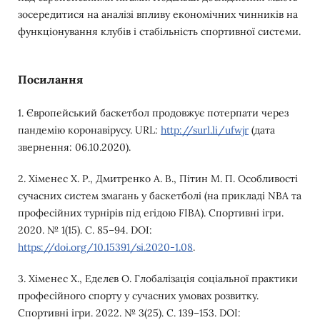
зосередитися на аналізі впливу економічних чинників на
функціонування клубів і стабільність спортивної системи.
Посилання
1. Європейський баскетбол продовжує потерпати через
пандемію коронавірусу. URL:
http://surl.li/ufwjr
(дата
звернення: 06.10.2020).
2. Хіменес Х. Р., Дмитренко А. В., Пітин М. П. Особливості
сучасних систем змагань у баскетболі (на прикладі NBA та
професійних турнірів під егідою FIBA). Спортивні ігри.
2020. № 1(15). С. 85–94. DOI:
https://doi.org/10.15391/si.2020-1.08
.
3. Хіменес Х., Еделєв О. Глобалізація соціальної практики
професійного спорту у сучасних умовах розвитку.
Спортивні ігри. 2022. № 3(25). С. 139–153. DOI: