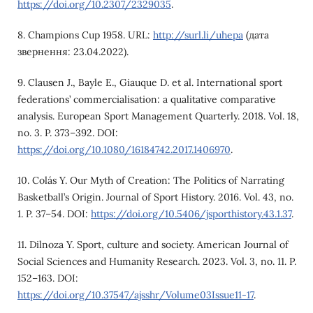
https://doi.org/10.2307/2329035
.
8. Champions Cup 1958. URL:
http://surl.li/uhepa
(дата
звернення: 23.04.2022).
9. Clausen J., Bayle E., Giauque D. et al. International sport
federations’ commercialisation: a qualitative comparative
analysis. European Sport Management Quarterly. 2018. Vol. 18,
no. 3. P. 373–392. DOI:
https://doi.org/10.1080/16184742.2017.1406970
.
10. Colás Y. Our Myth of Creation: The Politics of Narrating
Basketball’s Origin. Journal of Sport History. 2016. Vol. 43, no.
1. P. 37–54. DOI:
https://doi.org/10.5406/jsporthistory.43.1.37
.
11. Dilnoza Y. Sport, culture and society. American Journal of
Social Sciences and Humanity Research. 2023. Vol. 3, no. 11. P.
152–163. DOI:
https://doi.org/10.37547/ajsshr/Volume03Issue11-17
.