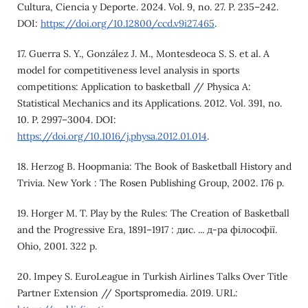
Cultura, Ciencia y Deporte. 2024. Vol. 9, no. 27. P. 235–242.
DOI:
https://doi.org/10.12800/ccd.v9i27.465
.
17. Guerra S. Y., González J. M., Montesdeoca S. S. et al. A
model for competitiveness level analysis in sports
competitions: Application to basketball // Physica A:
Statistical Mechanics and its Applications. 2012. Vol. 391, no.
10. P. 2997–3004. DOI:
https://doi.org/10.1016/j.physa.2012.01.014
.
18. Herzog B. Hoopmania: The Book of Basketball History and
Trivia. New York : The Rosen Publishing Group, 2002. 176 p.
19. Horger M. T. Play by the Rules: The Creation of Basketball
and the Progressive Era, 1891–1917 : дис. ... д-ра філософії.
Ohio, 2001. 322 p.
20. Impey S. EuroLeague in Turkish Airlines Talks Over Title
Partner Extension // Sportspromedia. 2019. URL: