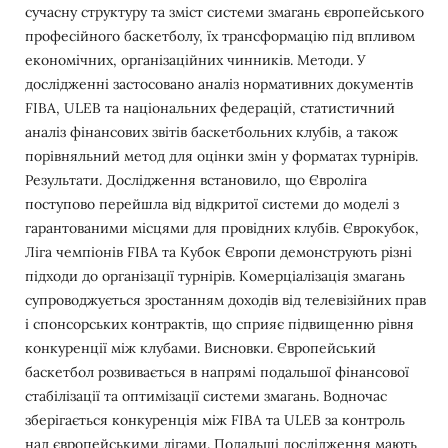
сучасну структуру та зміст системи змагань європейського
професійного баскетболу, їх трансформацію під впливом
економічних, організаційних чинників. Методи. У
дослідженні застосовано аналіз нормативних документів
FIBA, ULEB та національних федерацій, статистичний
аналіз фінансових звітів баскетбольних клубів, а також
порівняльний метод для оцінки змін у форматах турнірів.
Результати. Дослідження встановило, що Євроліга
поступово перейшла від відкритої системи до моделі з
гарантованими місцями для провідних клубів. Єврокубок,
Ліга чемпіонів FIBA та Кубок Європи демонструють різні
підходи до організації турнірів. Комерціалізація змагань
супроводжується зростанням доходів від телевізійних прав
і спонсорських контрактів, що сприяє підвищенню рівня
конкуренції між клубами. Висновки. Європейський
баскетбол розвивається в напрямі подальшої фінансової
стабілізації та оптимізації системи змагань. Водночас
зберігається конкуренція між FIBA та ULEB за контроль
над європейськими лігами. Подальші дослідження мають