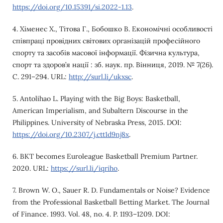
https://doi.org/10.15391/si.2022-1.13
.
4. Хіменес Х., Тітова Г., Бобошко В. Економічні особливості
співпраці провідних світових організацій професійного
спорту та засобів масової інформації. Фізична культура,
спорт та здоров’я нації : зб. наук. пр. Вінниця, 2019. № 7(26).
С. 291–294. URL:
http://surl.li/ukxsc
.
5. Antolihao L. Playing with the Big Boys: Basketball,
American Imperialism, and Subaltern Discourse in the
Philippines. University of Nebraska Press, 2015. DOI:
https://doi.org/10.2307/j.ctt1d9nj8x
.
6. BKT becomes Euroleague Basketball Premium Partner.
2020. URL:
https://surl.li/iqriho
.
7. Brown W. O., Sauer R. D. Fundamentals or Noise? Evidence
from the Professional Basketball Betting Market. The Journal
of Finance. 1993. Vol. 48, no. 4. P. 1193–1209. DOI: