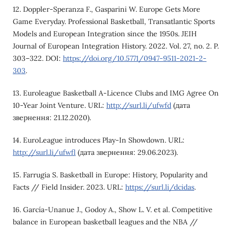
12. Doppler-Speranza F., Gasparini W. Europe Gets More
Game Everyday. Professional Basketball, Transatlantic Sports
Models and European Integration since the 1950s. JEIH
Journal of European Integration History. 2022. Vol. 27, no. 2. P.
303–322. DOI:
https://doi.org/10.5771/0947-9511-2021-2-
303
.
13. Euroleague Basketball A-Licence Clubs and IMG Agree On
10-Year Joint Venture. URL:
http://surl.li/ufwfd
(дата
звернення: 21.12.2020).
14. EuroLeague introduces Play-In Showdown. URL:
http://surl.li/ufwfl
(дата звернення: 29.06.2023).
15. Farrugia S. Basketball in Europe: History, Popularity and
Facts // Field Insider. 2023. URL:
https://surl.li/dcidas
.
16. García-Unanue J., Godoy A., Show L. V. et al. Competitive
balance in European basketball leagues and the NBA //