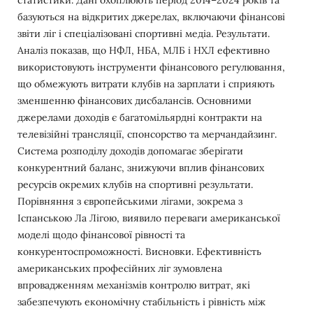
базуються на відкритих джерелах, включаючи фінансові
звіти ліг і спеціалізовані спортивні медіа. Результати.
Аналіз показав, що НФЛ, НБА, МЛБ і НХЛ ефективно
використовують інструменти фінансового регулювання,
що обмежують витрати клубів на зарплати і сприяють
зменшенню фінансових дисбалансів. Основними
джерелами доходів є багатомільярдні контракти на
телевізійні трансляції, спонсорство та мерчандайзинг.
Система розподілу доходів допомагає зберігати
конкурентний баланс, знижуючи вплив фінансових
ресурсів окремих клубів на спортивні результати.
Порівняння з європейськими лігами, зокрема з
Іспанською Ла Лігою, виявило переваги американської
моделі щодо фінансової рівності та
конкурентоспроможності. Висновки. Ефективність
американських професійних ліг зумовлена
впровадженням механізмів контролю витрат, які
забезпечують економічну стабільність і рівність між