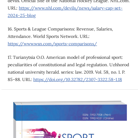
devils. Official Site of the National Hockey League. NHL.com.
URL:
https://www.nhl.com/devils/news/salary-cap-set-
2024-25-blog
16. Sports & League Comparisons: Revenue, Salaries,
Attendance. World Sports Network. URL:
https://www.wsn.com/sports-comparisons/
17. Turianytsia O.O. American model of professional sport:
peculiarities of constitutional and legal regulation. Uzhhorod
national university herald. series: law. 2019. Vol. 58, no. 1. P.
85–88. URL:
https://doi.org/10.32782/2307-3322.58-1.18