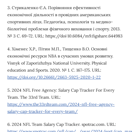
3. Стрикаленко Є.А. Порівняння ефективності
економічної діяльності в провідних американських
спортивних лігах. Педагогіка, психологія та медико-
біологічні проблеми фізичного виховання і спорту. 2013.
№ 3 С. 69–72. URL: https://doi:10.6084/m9.figshare.644983
4. Хіменес Х.Р., Пітин М.П., Тищенко В.О. Основні
економічні ресурси NBA в сучасних умовах розвитку.
Visnyk of Zaporizhzhya National University. Physical
education and Sports. 2020. № 1. С. 167–175. URL:
https://doi.org/10.26661/2663-5925-2020-1-22
5. 2024 NFL Free Agency: Salary Cap Tracker For Every
Team. The 33rd Team. URL:
https://www.the33rdteam.com/2024-nfl-free-agency-
salary-cap-tracker-for-every-team/
6. 2024 NFL Team Salary Cap Tracker. spotrac.com. URL:
https://www.spotrac.com/nfl/cap/_/year/2024/sort/cap_ma