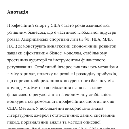
Анотація
Професійний спорт у США багато років залишається
успішним бізнесом, що є частиною глобальної індустрії
розваг. Американські спортивні ліги (НФЛ, НБА, МЛБ,
НХЛ) демонструють винятковий економічний розвиток
завдяки ефективним бізнес-моделям, стабільному
зростанню аудиторії та інструментам фінансового
регулювання. Особливий інтерес викликають механізми
ліміту зарплат, податку на розкіш і розподілу прибутків,
що сприяють збереженню конкурентного балансу між
командами. Метою дослідження є аналіз впливу
фінансового регулювання на економічну стабільність і
конкурентоспроможність професійних спортивних ліг
США. Методи. У дослідженні використано аналіз
літературних джерел і статистичних даних, системний
підхід, порівняльний аналіз та методи описової
статистики. Дані охоплюють період 2014–2024 років та