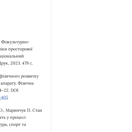
н. Фізкультурно-
ніки просторової
 національний
рук, 2023. 479 с.
і фізичного розвитку
 апарату. Фізична
14–22. DOI:
-405
 О., Маринчук П. Стан
ять у процесі
ура, спорт та