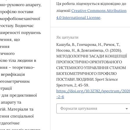
Ця робота ліцензується відповідно до
но-рухового апарату,
ліцензії
Creative Commons Attribution
 профілю постави
4.0 International License
.
 морфобіомеханічної
еостазу. Водночас
поширеності порушень
Як цитувати
елення, що
Кашуба, В., Гончарова, Н., Ричок, Т.,
ження
Носова, Н., & Довганінець, О. (2026).
тичного
МЕТОДОЛОГІЧНІ ЗАСАДИ КОНЦЕПЦІЇ
ілю тіла людини в
ПРОГНОСТИЧНО ОРІЄНТОВАНОГО
ення – теоретико-
СИСТЕМНОГО УПРАВЛІННЯ СТАНОМ
БІОГЕОМЕТРИЧНОГО ПРОФІЛЮ
 верифікація
ПОСТАВИ ЛЮДИНИ.
Sport Science
іогеометричним
Spectrum
,
2
, 45-59.
грації
https://doi.org/10.32782/spectrum/202
т для предиктивної
-2-6
 апарату та
Формати цитування
ій. Матеріали та
ення спеціальної
едагогічне
ня та аналіз постави