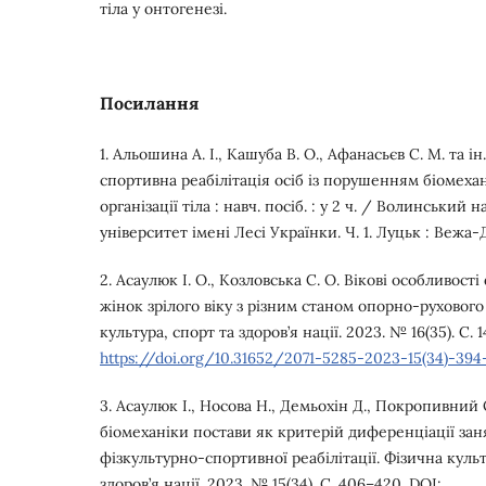
тіла у онтогенезі.
Посилання
1. Альошина А. І., Кашуба В. О., Афанасьєв С. М. та і
спортивна реабілітація осіб із порушенням біомеха
організації тіла : навч. посіб. : у 2 ч. / Волинський
університет імені Лесі Українки. Ч. 1. Луцьк : Вежа-Д
2. Асаулюк І. О., Козловська С. О. Вікові особливост
жінок зрілого віку з різним станом опорно-рухового
культура, спорт та здоров’я нації. 2023. № 16(35). С. 
https://doi.org/10.31652/2071-5285-2023-15(34)-394
3. Асаулюк І., Носова Н., Демьохін Д., Покропивний
біомеханіки постави як критерій диференціації зан
фізкультурно-спортивної реабілітації. Фізична культ
здоров’я нації. 2023. № 15(34). С. 406–420. DOI: