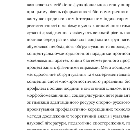
визначається стійкістю функціонального стану опор
при цьому рівень сформованості біогеометричного
виступає предиктивним інтегральним індикатором
резистентності організму в умовах динамічного гом
сучасні дослідження засвідчують високий рівень 
постави серед різних вікових і соціальних груп нас
обумовлює необхідність обґрунтування та впровад
концептуально-методологічної парадигми прогнос
моделювання архітектоніки біогеометричного проф
процесі занять фізичними вправами. Мета дослідж
методологічне обґрунтування та експериментальна
концепції системно-прогностичного управління б
профілем постави людини в онтогенезі шляхом інте
морфобіомеханічних і соціокультурних детермінан
оптимізації адаптаційного ресурсу опорно-рухового
проектування профілактично-корекційних технолог
методи дослідження: теоретичний аналіз і узагальн
наукової літератури, педагогічне спостереження, п
тестування, педагогічний експеримент, фотозніман