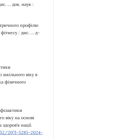
с. … док. наук :
метричного профілю
фітнесу : дис. … д-
ктики
 шкільного віку в
ка фізичного
рофілактики
о віку на основі
 здоров’я нації.
1652/2071-5285-2024-