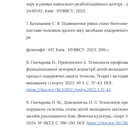
зору в умовах навчально-реабілітаційного центру : ди
24.00.02. Київ : НУФВСУ, 2025.
7. Ватаманюк С. В. Підвищення рівня стану біогео
постави чоловіків зрілого віку засобами оздоровчого 
ра
філософії : 017. Київ : НУФВСУ, 2023. 209 с.
8. Гончарова Н., Прокопенко А. Технологія профіла
функціональної моторної асиметрії дітей молодшого
процесі оздоровчих занять тенісом. Теорія і методи
виховання і спорту. 2022. № 3. С. 37–43. DOI:
https://doi.org/10.32652/tmfvs.2022.3.37-43
9. Гончарова Н. М., Довганінець О. Л. Технологія п
порушень склепінь стопи дітей молодшого шкільног
засобів рукопашного бою. Фізична культура, спорт та
2024. № 18(37). С. 196–210. DOI:
https://doi.org/10.3