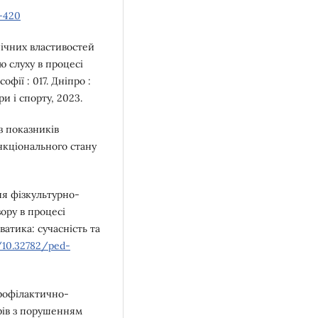
6-420
нічних властивостей
ю слуху в процесі
фії : 017. Дніпро :
и і спорту, 2023.
з показників
ункціонального стану
ня фізкультурно-
ору в процесі
атика: сучасність та
g/10.32782/ped-
профілактично-
рів з порушенням