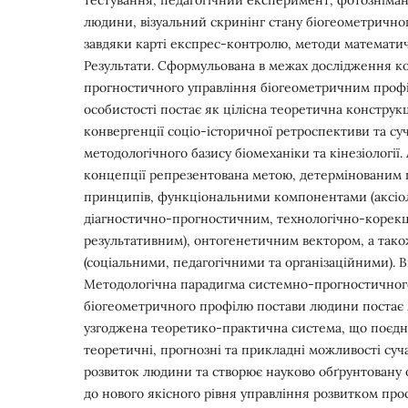
людини, візуальний скринінг стану біогеометрично
завдяки карті експрес-контролю, методи математич
Результати. Сформульована в межах дослідження к
прогностичного управління біогеометричним проф
особистості постає як цілісна теоретична конструкц
конвергенції соціо-історичної ретроспективи та су
методологічного базису біомеханіки та кінезіології.
концепції репрезентована метою, детермінованим 
принципів, функціональними компонентами (аксіо
діагностично-прогностичним, технологічно-корек
результативним), онтогенетичним вектором, а тако
(соціальними, педагогічними та організаційними). 
Методологічна парадигма системно-прогностичног
біогеометричного профілю постави людини постає 
узгоджена теоретико-практична система, що поєдн
теоретичні, прогнозні та прикладні можливості суча
розвиток людини та створює науково обґрунтовану 
до нового якісного рівня управління розвитком прос