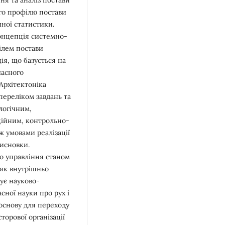
го профілю постави
ної статистики.
онцепція системно-
ілем постави
ія, що базується на
часного
 Архітектоніка
переліком завдань та
логічним,
ційним, контрольно-
ж умовами реалізації
Висновки.
о управління станом
як внутрішньо
ує науково-
сної науки про рух і
основу для переходу
торової організації