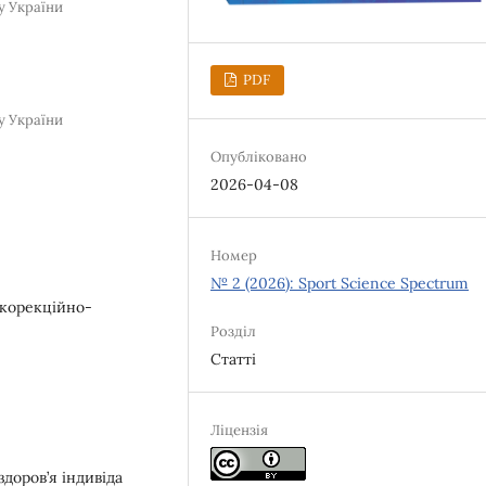
у України
PDF
у України
Опубліковано
2026-04-08
Номер
№ 2 (2026): Sport Science Spectrum
 корекційно-
Розділ
Статті
Ліцензія
доров’я індивіда