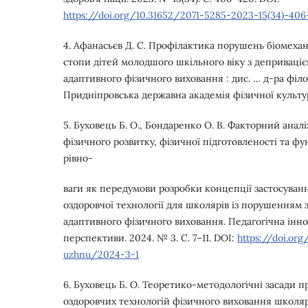
https://doi.org/10.31652/2071-5285-2023-15(34)-40
4. Афанасьєв Д. С. Профілактика порушень біомеха
стопи дітей молодшого шкільного віку з деприваціє
адаптивного фізичного виховання : дис. … д-ра філосо
Придніпровська державна академія фізичної культур
5. Буховець Б. О., Бондаренко О. В. Факторний аналі
фізичного розвитку, фізичної підготовленості та ф
рівно-
ваги як передумови розробки концепції застосуван
оздоровчої технології для школярів із порушенням з
адаптивного фізичного виховання. Педагогічна іннов
перспективи. 2024. № 3. С. 7–11. DOI:
https://doi.or
uzhnu/2024-3-1
6. Буховець Б. О. Теоретико-методологічні засади 
оздоровчих технологій фізичного виховання школя