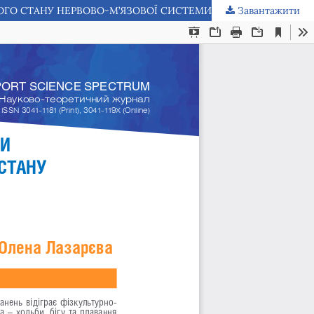
Завантажити
МОНІТОРИНГ ЕФЕКТИВНОСТІ РЕАБІЛІТАЦІЇ ВЕТЕРАНІВ ВІЙНИ ТА СПОРТСМЕНІВ: АЛГОРИТМ ОЦІНКИ ФУНКЦІОНАЛЬНОГО СТАНУ НЕРВОВО-М’ЯЗОВОЇ СИСТЕМИ, ПСИХІЧНОГО ТА ПСИХОФІЗІОЛОГІЧНОГО СТАНУ