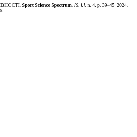
ИВНОСТІ.
Sport Science Spectrum
,
[S. l.]
, n. 4, p. 39–45, 2024.
6.